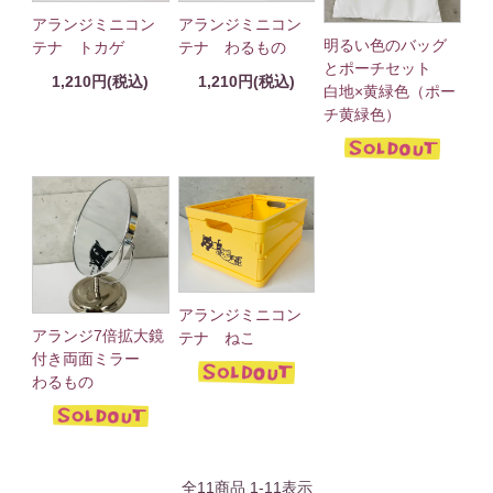
アランジミニコン
アランジミニコン
明るい色のバッグ
テナ トカゲ
テナ わるもの
とポーチセット
1,210円(税込)
1,210円(税込)
白地×黄緑色（ポー
チ黄緑色）
アランジミニコン
アランジ7倍拡大鏡
テナ ねこ
付き両面ミラー
わるもの
全
11
商品
1
-
11
表示