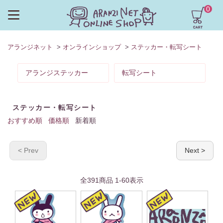
0
アランジネット
>
オンラインショップ
>
ステッカー・転写シート
アランジステッカー
転写シート
ステッカー・転写シート
おすすめ順
価格順
新着順
< Prev
Next >
全
391
商品
1
-
60
表示