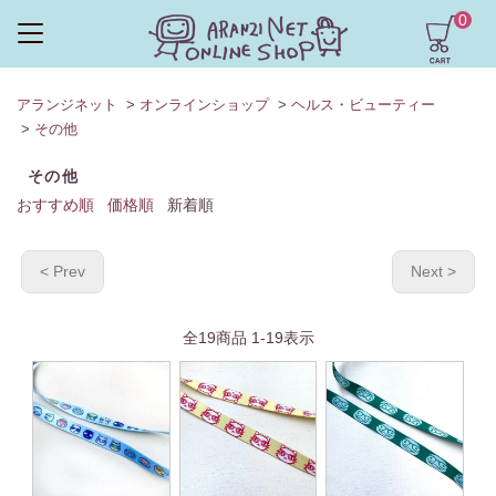
0
アランジネット
>
オンラインショップ
>
ヘルス・ビューティー
>
その他
その他
おすすめ順
価格順
新着順
< Prev
Next >
全
19
商品
1
-
19
表示