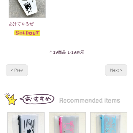
あけてやるぜ
全
19
商品
1
-
19
表示
< Prev
Next >