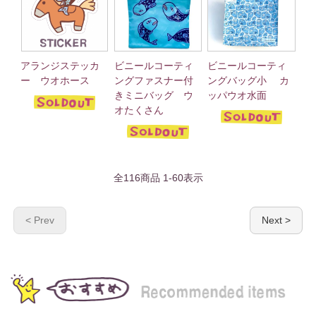
ビニールコーティ
ビニールコーティ
アランジステッカ
ングファスナー付
ングバッグ小 カ
ー ウオホース
きミニバッグ ウ
ッパウオ水面
オたくさん
全
116
商品
1
-
60
表示
< Prev
Next >