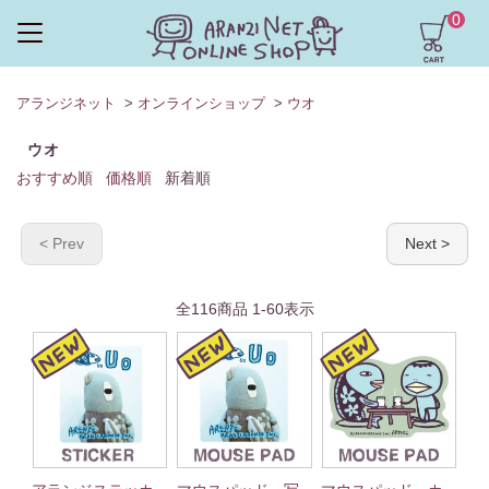
0
アランジネット
>
オンラインショップ
>
ウオ
ウオ
おすすめ順
価格順
新着順
< Prev
Next >
全
116
商品
1
-
60
表示