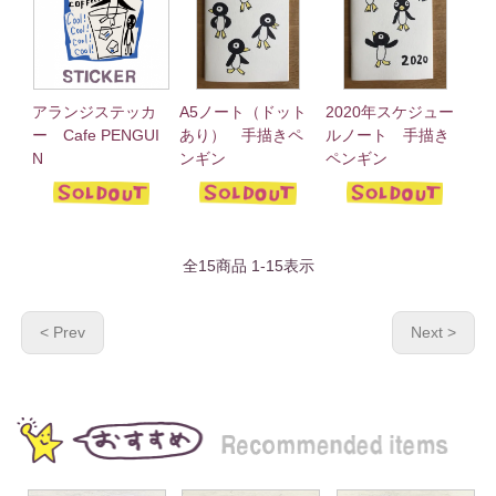
アランジステッカ
A5ノート（ドット
2020年スケジュー
ー Cafe PENGUI
あり） 手描きペ
ルノート 手描き
N
ンギン
ペンギン
全
15
商品
1
-
15
表示
< Prev
Next >