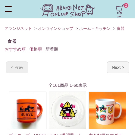
0
アランジネット
>
オンラインショップ
>
ホーム・キッチン
>
食器
食器
おすすめ順
価格順
新着順
< Prev
Next >
全
161
商品
1
-
60
表示