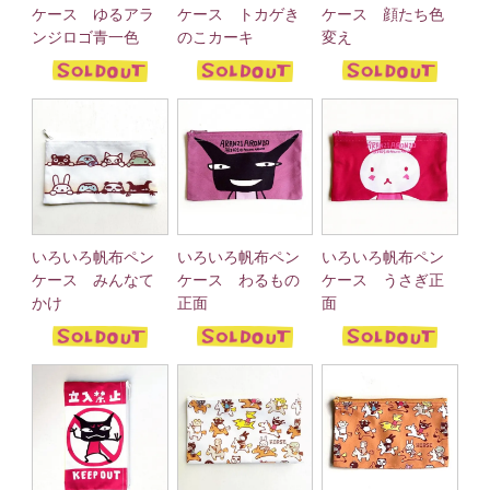
ケース ゆるアラ
ケース トカゲき
ケース 顔たち色
ンジロゴ青一色
のこカーキ
変え
いろいろ帆布ペン
いろいろ帆布ペン
いろいろ帆布ペン
ケース みんなて
ケース わるもの
ケース うさぎ正
かけ
正面
面