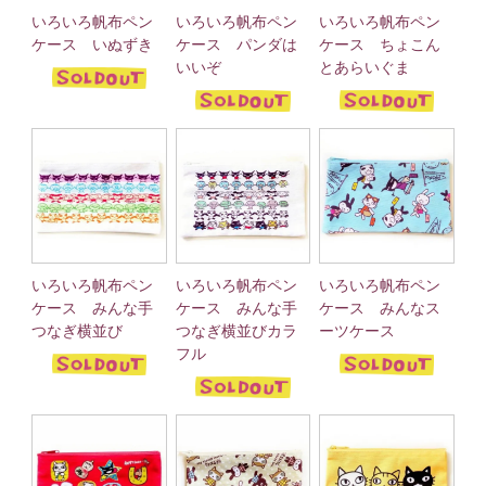
いろいろ帆布ペン
いろいろ帆布ペン
いろいろ帆布ペン
ケース いぬずき
ケース パンダは
ケース ちょこん
いいぞ
とあらいぐま
いろいろ帆布ペン
いろいろ帆布ペン
いろいろ帆布ペン
ケース みんな手
ケース みんな手
ケース みんなス
つなぎ横並び
つなぎ横並びカラ
ーツケース
フル