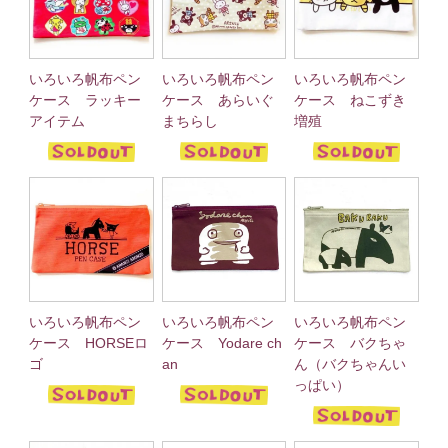
いろいろ帆布ペン
いろいろ帆布ペン
いろいろ帆布ペン
ケース ラッキー
ケース あらいぐ
ケース ねこずき
アイテム
まちらし
増殖
いろいろ帆布ペン
いろいろ帆布ペン
いろいろ帆布ペン
ケース HORSEロ
ケース Yodare ch
ケース バクちゃ
ゴ
an
ん（バクちゃんい
っぱい）