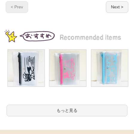
< Prev
Next >
もっと見る