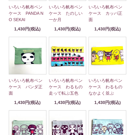
いろいろ帆布ペン
いろいろ帆布ペン
いろいろ帆布ペン
ケース PANDA N
ケース たのしい
ケース カッパ正
O SEKAI
一か月
面
1,430円(税込)
1,430円(税込)
1,430円(税込)
いろいろ帆布ペン
いろいろ帆布ペン
いろいろ帆布ペン
ケース パンダ正
ケース わるもの
ケース わるもの
面
走って転ぶ五色
なかよく並ぶ
1,430円(税込)
1,430円(税込)
1,430円(税込)