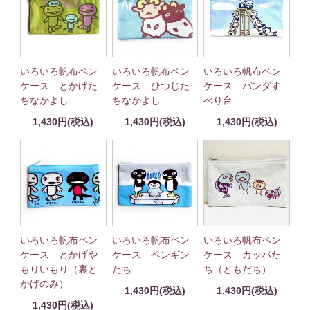
いろいろ帆布ペン
いろいろ帆布ペン
いろいろ帆布ペン
ケース とかげた
ケース ひつじた
ケース パンダす
ちなかよし
ちなかよし
べり台
1,430円(税込)
1,430円(税込)
1,430円(税込)
いろいろ帆布ペン
いろいろ帆布ペン
いろいろ帆布ペン
ケース とかげや
ケース ペンギン
ケース カッパた
もりいもり（裏と
たち
ち（ともだち）
かげのみ）
1,430円(税込)
1,430円(税込)
1,430円(税込)