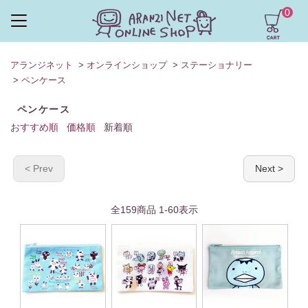
0
アランジネット
>
オンラインショップ
>
ステーショナリー
>
ペンケース
ペンケース
おすすめ順
価格順
新着順
< Prev
Next >
全
159
商品
1
-
60
表示