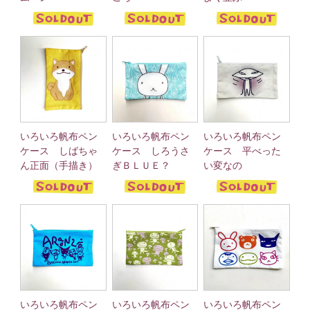
いろいろ帆布ペン
いろいろ帆布ペン
いろいろ帆布ペン
ケース しばちゃ
ケース しろうさ
ケース 平べった
ん正面（手描き）
ぎＢＬＵＥ？
い変なの
いろいろ帆布ペン
いろいろ帆布ペン
いろいろ帆布ペン