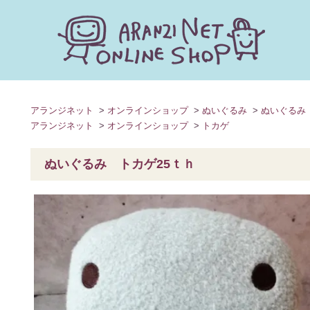
キーワードで探す
アランジネット
>
オンラインショップ
>
ぬいぐるみ
>
ぬいぐるみ
アランジネット
>
オンラインショップ
>
トカゲ
カテゴリー
ぬいぐるみ トカゲ25ｔｈ
検索する