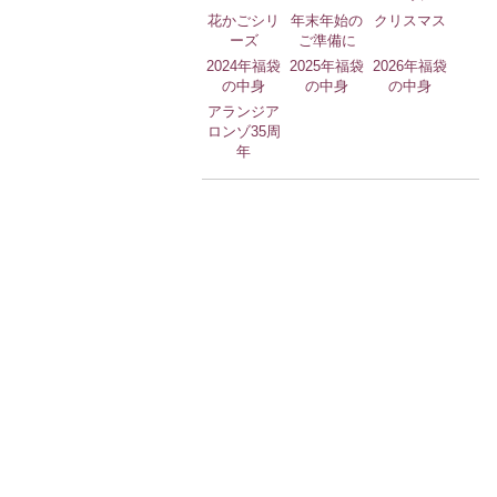
花かごシリ
年末年始の
クリスマス
ーズ
ご準備に
2024年福袋
2025年福袋
2026年福袋
の中身
の中身
の中身
アランジア
ロンゾ35周
年