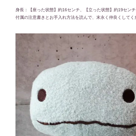
身長：【座った状態】約16センチ、【立った状態】約19センチ
付属の注意書きとお手入れ方法を読んで、末永く仲良くしてく