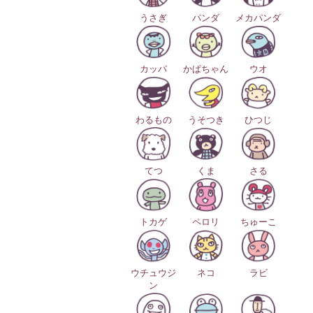
うさぎ
パンダ
メカパンダ
カッパ
かぱちゃん
ウオ
わるもの
うそつき
ひつじ
てつ
くま
さる
トカゲ
ペロリ
ちゅーこ
ウチュウジ
ネコ
ラビ
ン