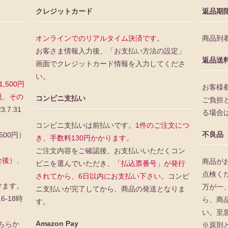
クレジットカード
返品期
オンラインでのリアルタイム決済です。
商品到
お客さま情報入力後、「お支払い方法の設定」
返品送
画面でクレジットカード情報を入力してくださ
い。
500円
お客様
税、その
コンビニ支払い
ご負担
3.7.31
る場合
コンビニ支払いは前払いです。
1件のご注文につ
不良品
500円）
き、手数料130円かかります。
ご注文内容をご確認後、お支払いいただくコン
金後）、
商品が
ビニを選んでいただき、
「払込票番号」が発行
点検く
されてから、6日以内にお支払い下さい。
コンビ
けます。
万が一
ニ支払いが完了してから、商品の発送となりま
16-18時
ら、商
す。
い。至
Amazon Pay
ちらか
※原則