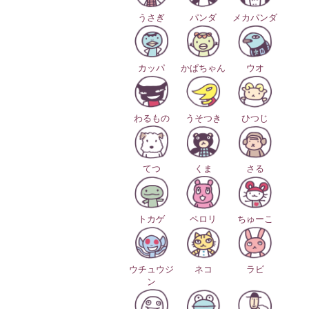
うさぎ
パンダ
メカパンダ
カッパ
かぱちゃん
ウオ
わるもの
うそつき
ひつじ
てつ
くま
さる
トカゲ
ペロリ
ちゅーこ
ウチュウジ
ネコ
ラビ
ン