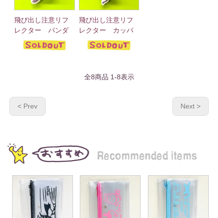
飛び出し注意リフ
飛び出し注意リフ
レクター パンダ
レクター カッパ
全
8
商品
1
-
8
表示
< Prev
Next >