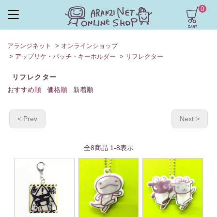
0
アランジネット
>
オンラインショップ
>
アップリケ・バッチ・キーホルダー
>
リフレクター
リフレクター
おすすめ順
価格順
新着順
< Prev
Next >
全
8
商品
1
-
8
表示