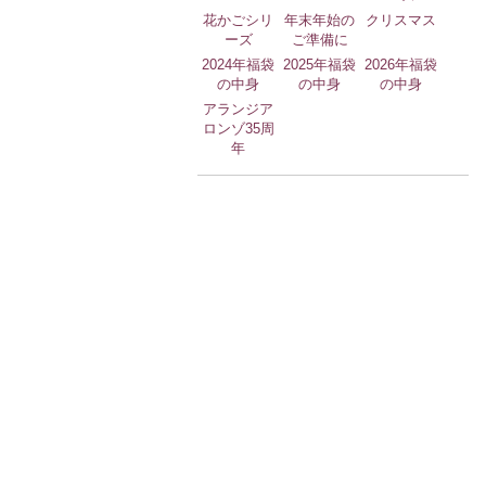
花かごシリ
年末年始の
クリスマス
ーズ
ご準備に
2024年福袋
2025年福袋
2026年福袋
の中身
の中身
の中身
アランジア
ロンゾ35周
年