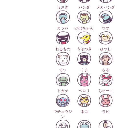
うさぎ
パンダ
メカパンダ
カッパ
かぱちゃん
ウオ
わるもの
うそつき
ひつじ
てつ
くま
さる
トカゲ
ペロリ
ちゅーこ
ウチュウジ
ネコ
ラビ
ン