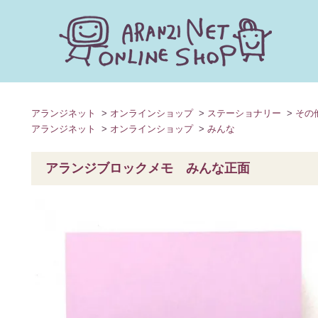
キーワードで探す
アランジネット
>
オンラインショップ
>
ステーショナリー
>
その
アランジネット
>
オンラインショップ
>
みんな
カテゴリー
アランジブロックメモ みんな正面
検索する