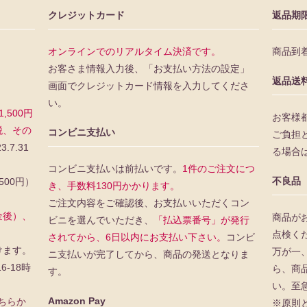
クレジットカード
返品期
オンラインでのリアルタイム決済です。
商品到
お客さま情報入力後、「お支払い方法の設定」
返品送
画面でクレジットカード情報を入力してくださ
い。
500円
お客様
税、その
コンビニ支払い
ご負担
3.7.31
る場合
コンビニ支払いは前払いです。
1件のご注文につ
不良品
500円）
き、手数料130円かかります。
ご注文内容をご確認後、お支払いいただくコン
金後）、
商品が
ビニを選んでいただき、
「払込票番号」が発行
点検く
されてから、6日以内にお支払い下さい。
コンビ
けます。
万が一
ニ支払いが完了してから、商品の発送となりま
16-18時
ら、商
す。
い。至
Amazon Pay
ちらか
※原則