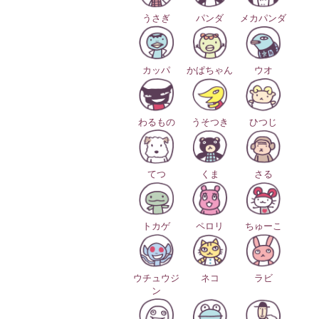
うさぎ
パンダ
メカパンダ
カッパ
かぱちゃん
ウオ
わるもの
うそつき
ひつじ
てつ
くま
さる
トカゲ
ペロリ
ちゅーこ
ウチュウジ
ネコ
ラビ
ン