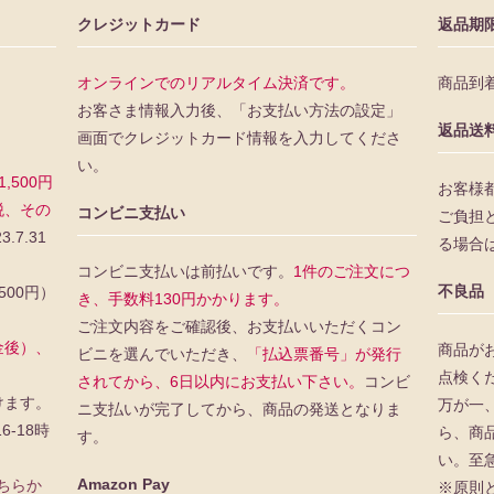
クレジットカード
返品期
オンラインでのリアルタイム決済です。
商品到
お客さま情報入力後、「お支払い方法の設定」
返品送
画面でクレジットカード情報を入力してくださ
い。
500円
お客様
税、その
コンビニ支払い
ご負担
3.7.31
る場合
コンビニ支払いは前払いです。
1件のご注文につ
不良品
500円）
き、手数料130円かかります。
ご注文内容をご確認後、お支払いいただくコン
金後）、
商品が
ビニを選んでいただき、
「払込票番号」が発行
点検く
されてから、6日以内にお支払い下さい。
コンビ
けます。
万が一
ニ支払いが完了してから、商品の発送となりま
16-18時
ら、商
す。
い。至
Amazon Pay
ちらか
※原則