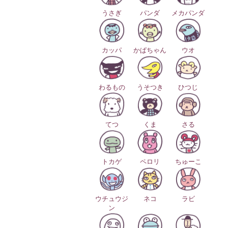
うさぎ
パンダ
メカパンダ
カッパ
かぱちゃん
ウオ
わるもの
うそつき
ひつじ
てつ
くま
さる
トカゲ
ペロリ
ちゅーこ
ウチュウジ
ネコ
ラビ
ン